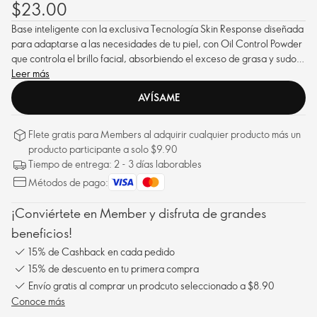
$23.00
Base inteligente con la exclusiva Tecnología Skin Response diseñada
para adaptarse a las necesidades de tu piel, con Oil Control Powder
que controla el brillo facial, absorbiendo el exceso de grasa y sudor,
para un acabado mate.
Leer más
AVÍSAME
Flete gratis para Members al adquirir cualquier producto más un
producto participante a solo $9.90
Tiempo de entrega: 2 - 3 días laborables
Métodos de pago:
¡Conviértete en Member y disfruta de grandes
beneficios!
15% de Cashback en cada pedido
15% de descuento en tu primera compra
Envío gratis al comprar un prodcuto seleccionado a $8.90
Conoce más