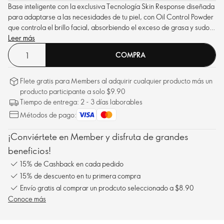
Base inteligente con la exclusiva Tecnología Skin Response diseñada
para adaptarse a las necesidades de tu piel, con Oil Control Powder
que controla el brillo facial, absorbiendo el exceso de grasa y sudor,
para un acabado mate.
Leer más
COMPRA
Flete gratis para Members al adquirir cualquier producto más un
producto participante a solo $9.90
Tiempo de entrega: 2 - 3 días laborables
Métodos de pago:
¡Conviértete en Member y disfruta de grandes
beneficios!
15% de Cashback en cada pedido
15% de descuento en tu primera compra
Envío gratis al comprar un prodcuto seleccionado a $8.90
Conoce más