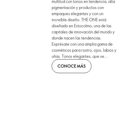
multitud con tonos en tendencia, alta
pigmentación y productos con
empaques elegantes y con un
increíble diseño. THE ONE está
diseñado en Estocolmo, una de las
capitales de innovación del mundo y
donde nacen las tendencias.
Exprésate con una amplia gama de
cosméticos para rostro, ojos, labios y
uñas. Tonos elegantes, que se
combinan con formatos innovadores.
CONOCE MÁS
¡Llévalos contigo!