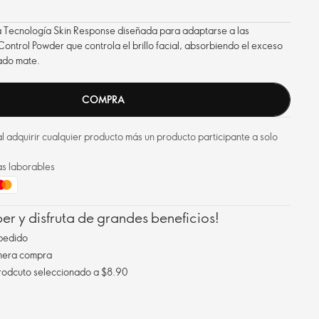
va Tecnología Skin Response diseñada para adaptarse a las
Control Powder que controla el brillo facial, absorbiendo el exceso
ado mate.
COMPRA
l adquirir cualquier producto más un producto participante a solo
as laborables
r y disfruta de grandes beneficios!
pedido
imera compra
Envío gratis al comprar un prodcuto seleccionado a $8.90