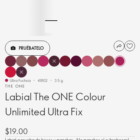
PRUÉBATELO
Ultra Fuchsia
41802
3.5 g.
THE ONE
Labial The ONE Colour
Unlimited Ultra Fix
$19.00
Labial a prueba de besos y manchas. ¡No manches el cubrebocas!