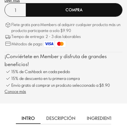
Leer más
COMPRA
Flete gratis para Members al adquirir cualquier producto más un
producto participante a solo $9.90
Tiempo de entrega: 2 - 3 días laborables
Métodos de pago:
¡Conviértete en Member y disfruta de grandes
beneficios!
15% de Cashback en cada pedido
15% de descuento en tu primera compra
Envío gratis al comprar un prodcuto seleccionado a $8.90
Conoce más
INTRO
DESCRIPCIÓN
INGREDIENTES