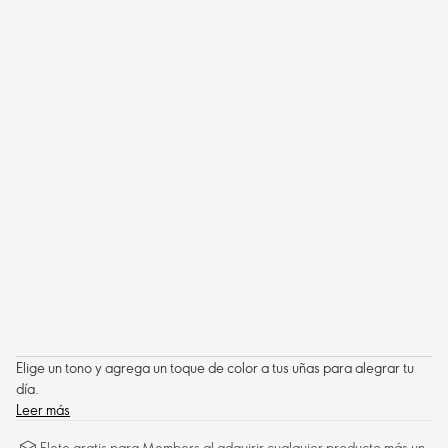
Elige un tono y agrega un toque de color a tus uñas para alegrar tu
día.
Leer más
Flete gratis para Members al adquirir cualquier producto más un