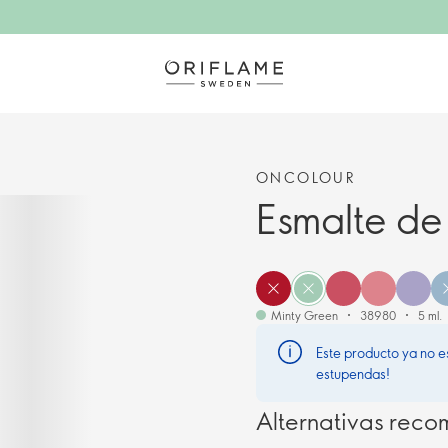
ONCOLOUR
Esmalte d
Minty Green
38980
5 ml.
Este producto ya no e
estupendas!
Alternativas rec