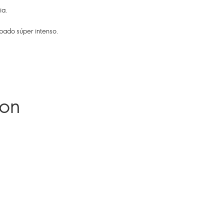
ia.
ado súper intenso.
ron