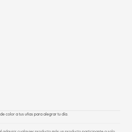
de color a tus uñas para alegrar tu día.
l adquirir cualquier producto más un producto participante a solo