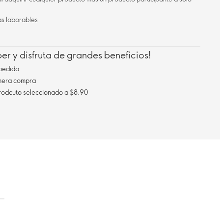
as laborables
r y disfruta de grandes beneficios!
pedido
imera compra
Envío gratis al comprar un prodcuto seleccionado a $8.90