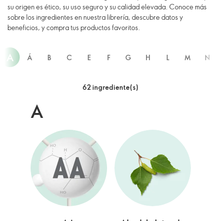
su origen es ético, su uso seguro y su calidad elevada. Conoce más
sobre los ingredientes en nuestra librería, descubre datos y
beneficios, y compra tus productos favoritos.
A
Á
B
C
E
F
G
H
L
M
N
62 ingrediente(s)
A