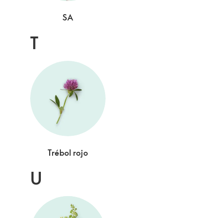
SA
T
Trébol rojo
U