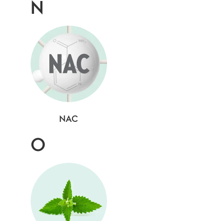
N
NAC
O