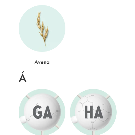
Avena
Á