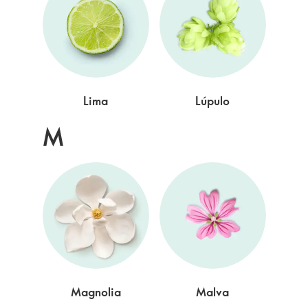
Lima
Lúpulo
M
Magnolia
Malva