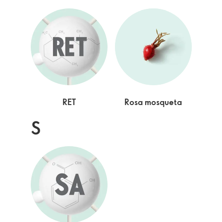
RET
Rosa mosqueta
S