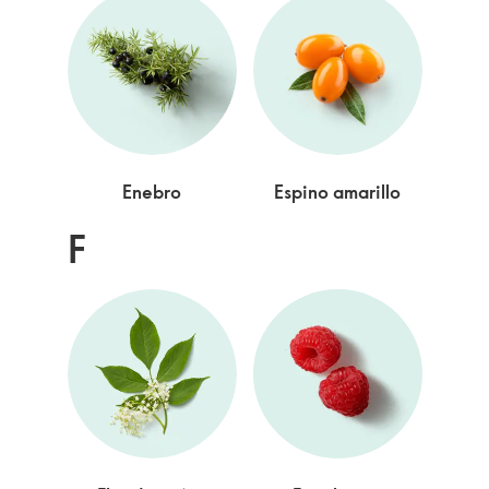
Enebro
Espino amarillo
F