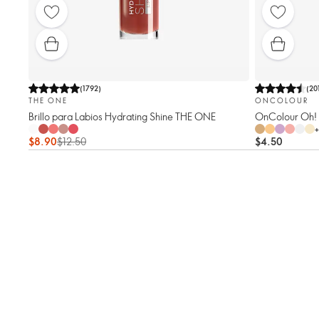
(
1792
)
(
20
THE ONE
ONCOLOUR
Brillo para Labios Hydrating Shine THE ONE
OnColour Oh! 
+
$8.90
$12.50
$4.50