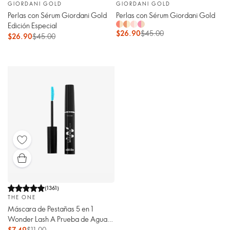
GIORDANI GOLD
GIORDANI GOLD
Perlas con Sérum Giordani Gold
Perlas con Sérum Giordani Gold
Edición Especial
$26.90
$45.00
$26.90
$45.00
(
1361
)
THE ONE
Máscara de Pestañas 5 en 1
Wonder Lash A Prueba de Agua
THE ONE
$7.49
$11.00