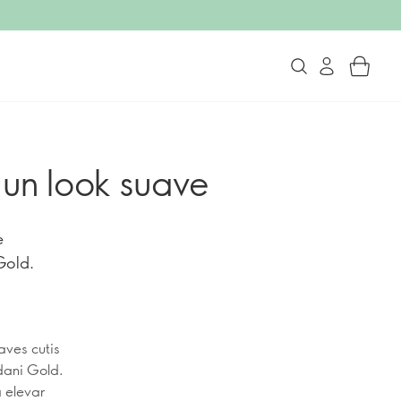
 un look suave
e
Gold.
aves cutis
dani Gold.
 elevar