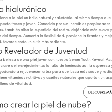
o hialurónico
iona a la piel un brillo natural y saludable, al mismo tiempo que
specto fresco y joven. Conocido por sus increíbles propiedades
s, también alisa la superficie del rostro, dejándolo más suave y 
o del tiempo. Aumenta la flexibilidad, previene la tirantez y mej
d, favoreciendo un cutis más radiante.
o Revelador de Juventud
a belleza de una piel joven con nuestro Serum Youth Reveal. Ac
 clave del envejecimiento: la falta de luminosidad, la aspereza y
 ayudando a rejuvenecer la tez para que luzca más suave y radia
iene vitaminas nutritivas y aceites naturales que aportan un as
lleno de vitalidad.
DESCUBRE MÁ
o crear la piel de nube?