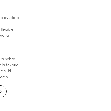
 la ayuda a
flexible
ora la
túa sobre
 la textura
nte. El
pecto
S