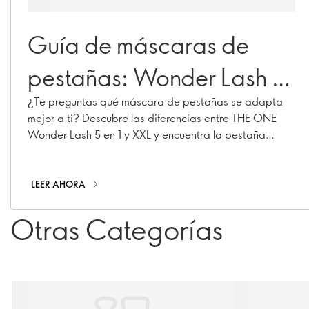
Guía de máscaras de
pestañas: Wonder Lash 5
en 1 vs XXL: ¿cuál es la
¿Te preguntas qué máscara de pestañas se adapta
mejor a ti? Descubre las diferencias entre THE ONE
más adecuada para ti?
Wonder Lash 5 en 1 y XXL y encuentra la pestaña
perfecta para ti.
LEER AHORA
Otras Categorías