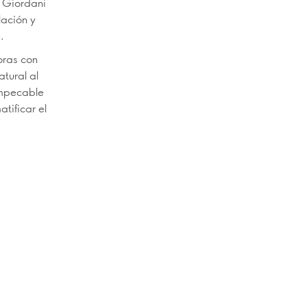
 Giordani
lación y
.
oras con
atural al
impecable
tificar el