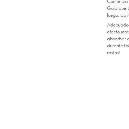
Comienza a
Gold que t
luego, apl
Adecuados 
efecto mati
absorber e
durante tod
rostro!