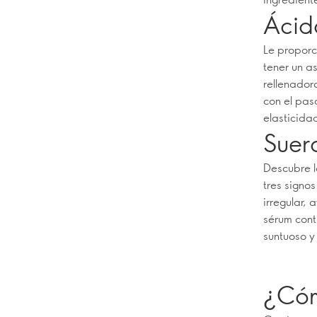
Ácid
Le proporc
tener un a
rellenadora
con el pas
elasticida
Suer
Descubre l
tres signos
irregular,
sérum cont
suntuoso y 
¿Cóm