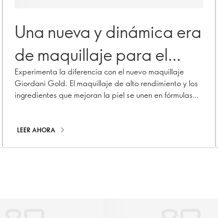
Una nueva y dinámica era
de maquillaje para el
cuidado de la piel
Experimenta la diferencia con el nuevo maquillaje
Giordani Gold. El maquillaje de alto rendimiento y los
ingredientes que mejoran la piel se unen en fórmulas
sobrealimentadas para ofrecer un maquillaje que
realmente supera tus expectativas.
LEER AHORA