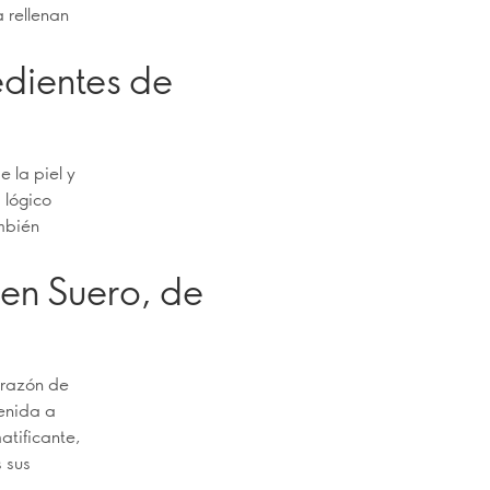
 rellenan
edientes de
 la piel y
 lógico
ambién
 en Suero, de
orazón de
venida a
atificante,
 sus